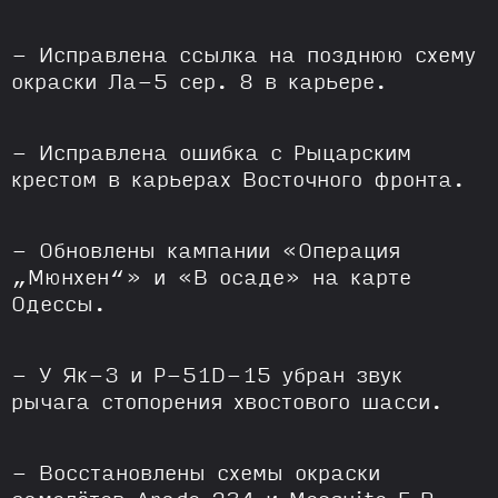
- Исправлена ссылка на позднюю схему
окраски Ла-5 сер. 8 в карьере.
- Исправлена ошибка с Рыцарским
крестом в карьерах Восточного фронта.
- Обновлены кампании «Операция
„Мюнхен“» и «В осаде» на карте
Одессы.
- У Як-3 и P-51D-15 убран звук
рычага стопорения хвостового шасси.
- Восстановлены схемы окраски
самолётов Arado 234 и Mosquito F.B.